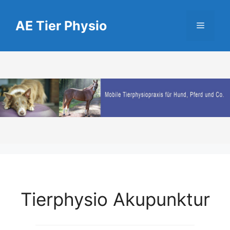
Zum
Inhalt
AE Tier Physio
Menü
springen
Tierphysio Akupunktur